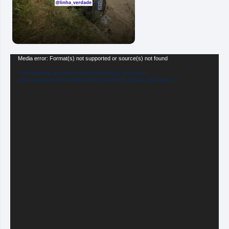
Tocador
Media error: Format(s) not supported or source(s) not found
de
Fazer download do arquivo: https://linhaverdade.com.br/wp-
vídeo
content/uploads/2025/03/REELS-NOVO_20250308_125624_0001.mp4?_=3