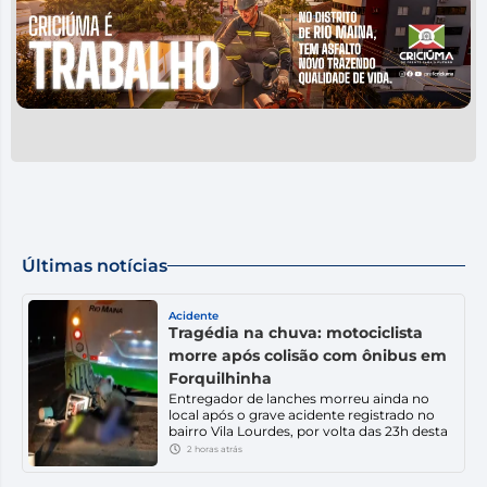
Últimas notícias
Acidente
Tragédia na chuva: motociclista
morre após colisão com ônibus em
Forquilhinha
Entregador de lanches morreu ainda no
local após o grave acidente registrado no
bairro Vila Lourdes, por volta das 23h desta
quinta-feira (6). Uma noite de chuva
2 horas atrás
terminou em tragédia em Forquilhinha.
Um motociclista, que trabalhava como