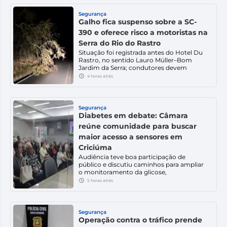
entregador de lanches, morreu após se
envolver em uma colisão com um ônibus
Segurança
no bairro Vila Lourdes. O […]
Galho fica suspenso sobre a SC-
390 e oferece risco a motoristas na
Serra do Rio do Rastro
Situação foi registrada antes do Hotel Du
Rastro, no sentido Lauro Müller–Bom
Jardim da Serra; condutores devem
redobrar a atenção. Um galho ficou
4 horas atrás
suspenso sobre a pista na noite desta
quinta-feira (6), na SC-390, na Serra do Rio
do Rastro, em Lauro Müller, exigindo
atenção redobrada dos motoristas que
Segurança
trafegam pelo trecho. A situação foi […]
Diabetes em debate: Câmara
reúne comunidade para buscar
maior acesso a sensores em
Criciúma
Audiência teve boa participação de
público e discutiu caminhos para ampliar
o monitoramento da glicose,
especialmente entre crianças,
5 horas atrás
adolescentes e outros grupos prioritários.
O acesso aos sensores de monitoramento
contínuo de glicose mobilizou pacientes,
familiares, profissionais da saúde e a
Segurança
comunidade na noite desta quinta-feira
Operação contra o tráfico prende
(6), em Criciúma. Com boa presença de