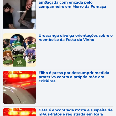
11 de agosto
am3açada com enxada pelo
15°C
7°C
Terça-Feira
companheiro em Morro da Fumaça
12 de agosto
14°C
10°C
Quarta-Feira
13 de agosto
15°C
12°C
Quinta-Feira
Urussanga divulga orientações sobre o
reembolso da Festa do Vinho
Filho é preso por descumprir medida
protetiva contra a própria mãe em
Criciúma
Gata é encontrada m*rta e suspeita de
m4us-tratos é registrada em Içara