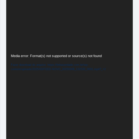
Tocador
Media error: Format(s) not supported or source(s) not found
de
Fazer download do arquivo: https://linhaverdade.com.br/wp-
vídeo
content/uploads/2025/03/FEED-NOVO_20250308_132520_0001.mp4?_=2