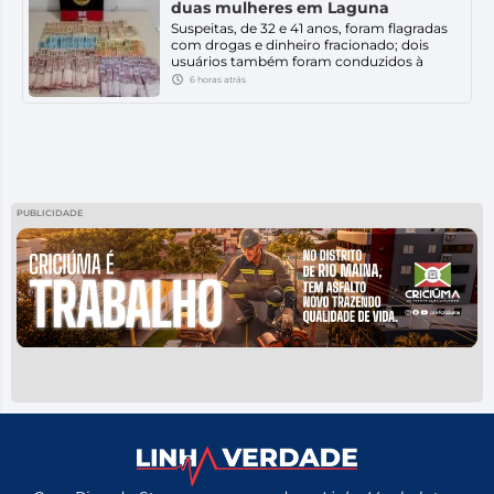
duas mulheres em Laguna
público, uma audiência […]
Suspeitas, de 32 e 41 anos, foram flagradas
com drogas e dinheiro fracionado; dois
usuários também foram conduzidos à
delegacia. Uma operação da Polícia Civil
6 horas atrás
resultou na prisão em flagrante de duas
mulheres, de 32 e 41 anos, por tráfico de
drogas e associação para o tráfico, em
Laguna. A ação foi realizada pela Delegacia
[…]
PUBLICIDADE