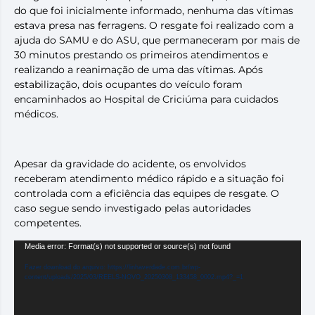
do que foi inicialmente informado, nenhuma das vítimas
estava presa nas ferragens. O resgate foi realizado com a
ajuda do SAMU e do ASU, que permaneceram por mais de
30 minutos prestando os primeiros atendimentos e
realizando a reanimação de uma das vítimas. Após
estabilização, dois ocupantes do veículo foram
encaminhados ao Hospital de Criciúma para cuidados
médicos.
Apesar da gravidade do acidente, os envolvidos
receberam atendimento médico rápido e a situação foi
controlada com a eficiência das equipes de resgate. O
caso segue sendo investigado pelas autoridades
competentes.
Tocador
Media error: Format(s) not supported or source(s) not found
de
Fazer download do arquivo: https://linhaverdade.com.br/wp-
vídeo
content/uploads/2025/03/REELS-NOVO_20250308_133458_0002.mp4?_=1