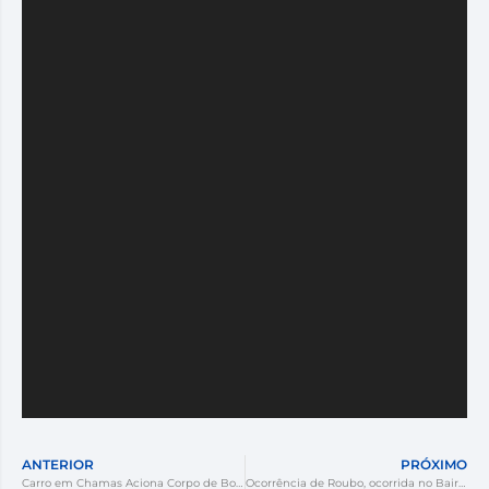
ANTERIOR
PRÓXIMO
Carro em Chamas Aciona Corpo de Bombeiros em Criciúma
Ocorrência de Roubo, ocorrida no Bairro São franscisco*