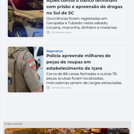
Ações contra o tráfico terminam
com prisão e apreensão de drogas
no Sul de SC
Ocorrências foram registradas em
Garopaba e Tubarão neste sábado;
cocaína, maconha, dinheiro e materiais
utilizados para o tráfico foram
20 minutos atrás
apreendidos. Duas ocorrências de tráfico
de drogas mobilizaram a Polícia Militar
neste sábado (8) em Garopaba e Tubarão.
As ações resultaram na prisão de um
Segurança
homem, além do encaminhamento de
Polícia apreende milhares de
outro adulto e dois adolescentes à […]
peças de roupas em
estabelecimento de Içara
Cerca de 86 caixas fechadas e outras 115
peças avulsas foram localizadas;
mercadorias seriam de cargas extraviadas.
A Polícia Militar apreendeu milhares de
29 minutos atrás
peças de roupas que teriam sido
extraviadas de cargas durante uma
ocorrência registrada na tarde deste
sábado (8), em Içara. As mercadorias
foram encontradas em um
estabelecimento comercial e em um
galpão […]
PUBLICIDADE