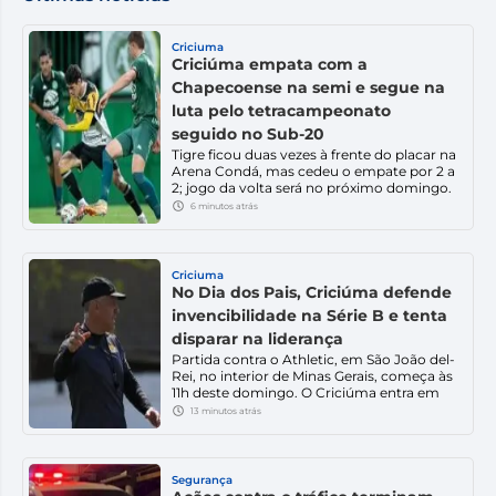
Criciuma
Criciúma empata com a
Chapecoense na semi e segue na
luta pelo tetracampeonato
seguido no Sub-20
Tigre ficou duas vezes à frente do placar na
Arena Condá, mas cedeu o empate por 2 a
2; jogo da volta será no próximo domingo.
O Criciúma empatou com a Chapecoense
6 minutos atrás
por 2 a 2 no jogo de ida da semifinal do
Campeonato Catarinense Sub-20. A
partida foi disputada na tarde deste
sábado (8), […]
Criciuma
No Dia dos Pais, Criciúma defende
invencibilidade na Série B e tenta
disparar na liderança
Partida contra o Athletic, em São João del-
Rei, no interior de Minas Gerais, começa às
11h deste domingo. O Criciúma entra em
campo na manhã deste domingo (9), Dia
13 minutos atrás
dos Pais, com a oportunidade de ampliar a
vantagem na liderança da Série B do
Campeonato Brasileiro. O Tigre enfrenta o
Athletic, às 11h, na Arena […]
Segurança