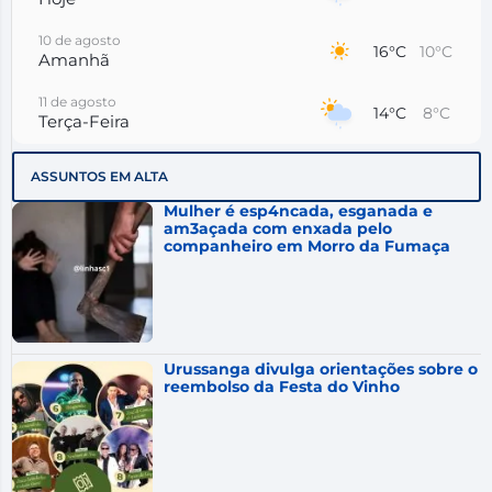
10 de agosto
16°C
10°C
Amanhã
11 de agosto
14°C
8°C
Terça-Feira
12 de agosto
13°C
10°C
ASSUNTOS EM ALTA
Quarta-Feira
Mulher é esp4ncada, esganada e
13 de agosto
am3açada com enxada pelo
18°C
12°C
Quinta-Feira
companheiro em Morro da Fumaça
14 de agosto
18°C
16°C
Sexta-Feira
15 de agosto
20°C
16°C
Sábado
Urussanga divulga orientações sobre o
reembolso da Festa do Vinho