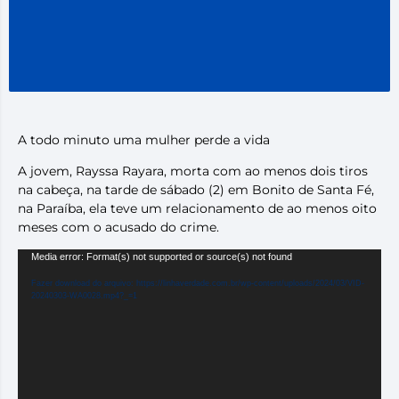
A todo minuto uma mulher perde a vida
A jovem, Rayssa Rayara, morta com ao menos dois tiros
na cabeça, na tarde de sábado (2) em Bonito de Santa Fé,
na Paraíba, ela teve um relacionamento de ao menos oito
meses com o acusado do crime.
Tocador
Media error: Format(s) not supported or source(s) not found
de
Fazer download do arquivo: https://linhaverdade.com.br/wp-content/uploads/2024/03/VID-
vídeo
20240303-WA0028.mp4?_=1