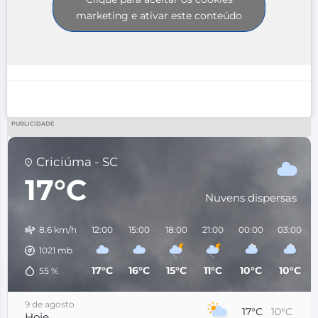
marketing e ativar este conteúdo
PUBLICIDADE
Criciúma - SC
17°C
Nuvens dispersas
8.6 km/h
12:00
15:00
18:00
21:00
00:00
03:00
1021
mb
17°C
16°C
15°C
11°C
10°C
10°C
55
%
9 de agosto
17°C
10°C
Hoje