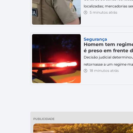
localizadas; mercadorias se
5 minutos atrás
Polícia Militar apreendeu m
teriam sido extraviadas de
registrada na tarde deste sá
mercadorias foram encont
Segurança
comercial e em um galpão 
Homem tem regime 
é preso em frente 
Decisão judicial determin
retornasse a um regime mais
18 minutos atrás
Presídio Regional de Cric
preso pela Polícia Militar 
bairro Alto Paraná, em Orle
regressão cautelar de regi
PUBLICIDADE