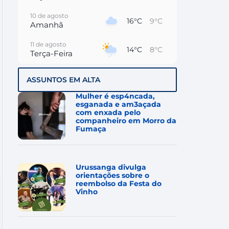
10 de agosto
16°C
9°C
Amanhã
11 de agosto
14°C
8°C
Terça-Feira
12 de agosto
12°C
10°C
ASSUNTOS EM ALTA
Quarta-Feira
Mulher é esp4ncada,
13 de agosto
esganada e am3açada
17°C
11°C
Quinta-Feira
com enxada pelo
companheiro em Morro da
Fumaça
14 de agosto
17°C
15°C
Sexta-Feira
15 de agosto
18°C
17°C
Urussanga divulga
Sábado
orientações sobre o
reembolso da Festa do
Vinho