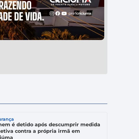
urança
em é detido após descumprir medida
tetiva contra a própria irmã em
ciúma