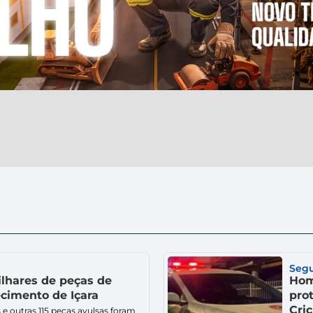
Seg
ilhares de peças de
Hom
cimento de Içara
pro
Cri
 e outras 115 peças avulsas foram