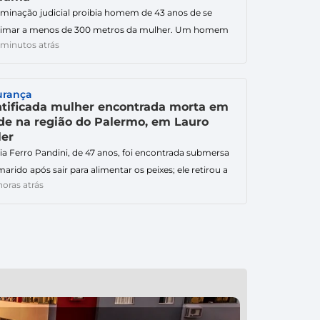
minação judicial proibia homem de 43 anos de se
ximar a menos de 300 metros da mulher. Um homem
 minutos atrás
 anos foi detido após descumprir uma medida
tiva de urgência contra a própria irmã, de 44 anos, na
 deste sábado (8), em Criciúma. A ocorrência foi
urança
trada por volta das 10h47, na Rua […]
ntificada mulher encontrada morta em
de na região do Palermo, em Lauro
ler
eia Ferro Pandini, de 47 anos, foi encontrada submersa
marido após sair para alimentar os peixes; ele retirou a
horas atrás
a da água e tentou reanimá-la. Foi identificada como
eia Ferro Pandini, de 47 anos, a mulher que morreu
 um afogamento em um açude na região do Palermo,
terior de Lauro Müller, na […]