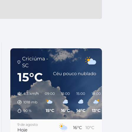
Criciúma -
SC
15°C
Céu pouco nublado
4.3 km/h
09:00
12:00
15:00
18:00
21:00
00:0
1018
mb
15°C
16°C
14°C
13°C
11°C
11°C
90
%
9 de agosto
16°C
10°C
Hoje