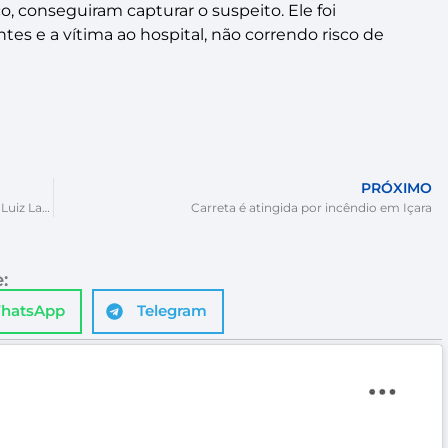
o, conseguiram capturar o suspeito. Ele foi
es e a vítima ao hospital, não correndo risco de
PRÓXIMO
Identificado motociclista morto em grave acidente na Luiz Lazzarin
Carreta é atingida por incêndio em Içara
:
hatsApp
Telegram