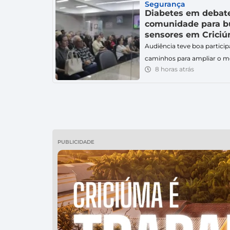
Segurança
Diabetes em debat
comunidade para bu
sensores em Crici
Audiência teve boa particip
caminhos para ampliar o m
8 horas atrás
especialmente entre crianç
prioritários. O acesso aos
contínuo de glicose mobiliz
profissionais da saúde e a
quinta-feira (6), em Criciú
uma audiência […]
PUBLICIDADE