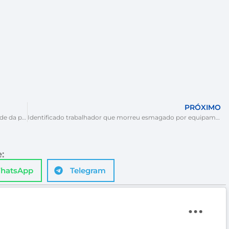
PRÓXIMO
Mulher é socorrida após queda de cinco metros em sede da prefeitura
Identificado trabalhador que morreu esmagado por equipamento em Gaspar
:
hatsApp
Telegram