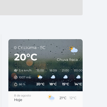
Criciúma - SC
20°C
Chuva fraca
5.4 km/h
15:00
18:00
21:00
00:00
03:00
06:0
1007
mb
20°C
18°C
15°C
14°C
14°C
14°
66
%
8 de agosto
21°C
12°C
Hoje