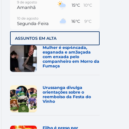
9 de agosto
15°C
10°C
Amanhã
10 de agosto
16°C
9°C
Segunda-Feira
11 de agosto
13°C
10°C
ASSUNTOS EM ALTA
Terça-Feira
Mulher é esp4ncada,
12 de agosto
esganada e am3açada
13°C
10°C
Quarta-Feira
com enxada pelo
companheiro em Morro da
Fumaça
13 de agosto
20°C
13°C
Quinta-Feira
14 de agosto
19°C
11°C
Urussanga divulga
Sexta-Feira
orientações sobre o
reembolso da Festa do
Vinho
Filho é preso por