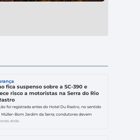
urança
ho fica suspenso sobre a SC-390 e
ece risco a motoristas na Serra do Rio
Rastro
ção foi registrada antes do Hotel Du Rastro, no sentido
 Müller–Bom Jardim da Serra; condutores devem
horas atrás
rar a atenção. Um galho ficou suspenso sobre a pista
ite desta quinta-feira (6), na SC-390, na Serra do Rio do
o, em Lauro Müller, exigindo atenção redobrada dos