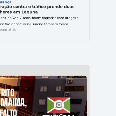
urança
istas que trafegam pelo trecho. A situação foi […]
ração contra o tráfico prende duas
heres em Laguna
itas, de 32 e 41 anos, foram flagradas com drogas e
iro fracionado; dois usuários também foram
horas atrás
zidos à delegacia. Uma operação da Polícia Civil
tou na prisão em flagrante de duas mulheres, de 32 e 41
 por tráfico de drogas e associação para o tráfico, em
a. A ação foi realizada pela Delegacia […]