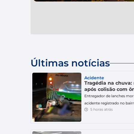
Últimas notícias
Acidente
Tragédia na chuva:
após colisão com ô
Entregador de lanches morr
acidente registrado no bairr
5 horas atrás
desta quinta-feira (6). Um
tragédia em Forquilhinha. 
como entregador de lanche
uma colisão com um ônibus 