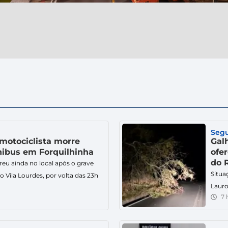
Seg
 motociclista morre
Gal
nibus em Forquilhinha
ofer
do 
eu ainda no local após o grave
Situa
o Vila Lourdes, por volta das 23h
Lauro
a noite de chuva terminou em
7 
redob
Um motociclista, que trabalhava
na no
s, morreu após se envolver em
Rastr
no bairro Vila Lourdes. O […]