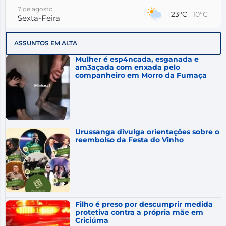
7 de agosto
23°C
10°C
Sexta-Feira
8 de agosto
22°C
9°C
ASSUNTOS EM ALTA
Sábado
Mulher é esp4ncada, esganada e
9 de agosto
am3açada com enxada pelo
15°C
11°C
Domingo
companheiro em Morro da Fumaça
10 de agosto
11°C
9°C
Segunda-Feira
11 de agosto
14°C
8°C
Terça-Feira
Urussanga divulga orientações sobre o
reembolso da Festa do Vinho
Filho é preso por descumprir medida
protetiva contra a própria mãe em
Criciúma