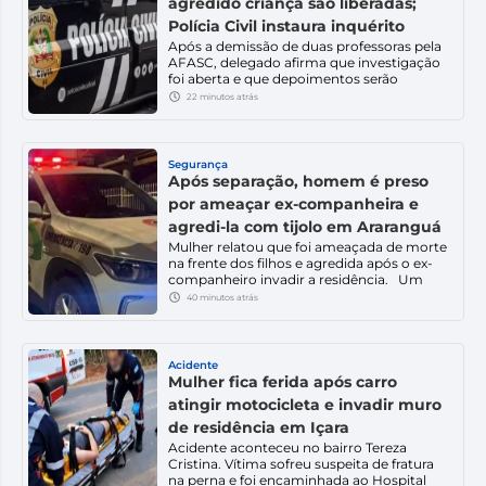
agredido criança são liberadas;
Polícia Civil instaura inquérito
Após a demissão de duas professoras pela
AFASC, delegado afirma que investigação
foi aberta e que depoimentos serão
colhidos nos próximos dias. A Polícia Civil
22 minutos atrás
instaurou um inquérito para investigar a
suspeita de maus-tratos contra uma
criança no Centro de Educação Infantil
(CEI) Santa Luzia, mantido pela AFASC, no
Segurança
bairro Santa Luzia, em Criciúma. A […]
Após separação, homem é preso
por ameaçar ex-companheira e
agredi-la com tijolo em Araranguá
Mulher relatou que foi ameaçada de morte
na frente dos filhos e agredida após o ex-
companheiro invadir a residência. Um
homem de 27 anos foi preso em flagrante
40 minutos atrás
por violência doméstica na tarde desta
segunda-feira (3), no Centro de Araranguá,
após ameaçar de morte e agredir a ex-
companheira com um tijolo. De acordo
Acidente
com […]
Mulher fica ferida após carro
atingir motocicleta e invadir muro
de residência em Içara
Acidente aconteceu no bairro Tereza
Cristina. Vítima sofreu suspeita de fratura
na perna e foi encaminhada ao Hospital