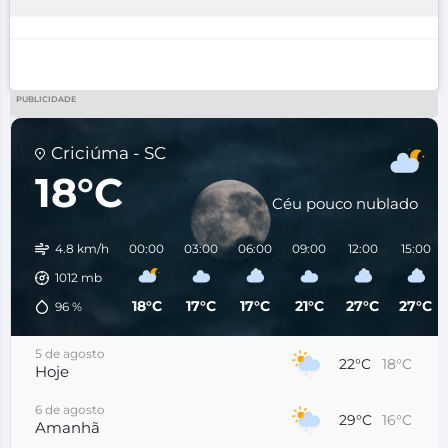
PUBLICIDADE
Criciúma - SC
18°C
Céu pouco nublado
4.8 km/h
00:00
03:00
06:00
09:00
12:00
15:00
1012
mb
18°C
17°C
17°C
21°C
27°C
27°C
96
%
5 de agosto
22°C
18°C
Hoje
6 de agosto
29°C
16°C
Amanhã