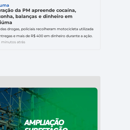
ópolis. Após receber a denúncia, a Polícia Militar
iuma
izou o suspeito e […]
ração da PM apreende cocaína,
onha, balanças e dinheiro em
ciúma
das drogas, policiais recolheram motocicleta utilizada
ntregas e mais de R$ 400 em dinheiro durante a ação.
 minutos atrás
ração realizada pela Polícia Militar no Centro de
úma resultou na apreensão de aproximadamente 15,5
s de cocaína, 70,6 gramas de maconha, duas balanças
ecisão, R$ 400,75 em dinheiro e um aparelho celular.
do […]