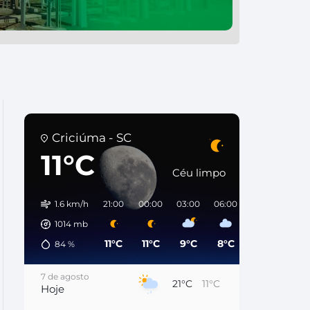
Criciúma - SC
11°C
Céu limpo
1.6 km/h
21:00
00:00
03:00
06:00
09:00
12:0
1014
mb
11°C
11°C
9°C
8°C
14°C
20°
84
%
7 de agosto
21°C
11°C
Hoje