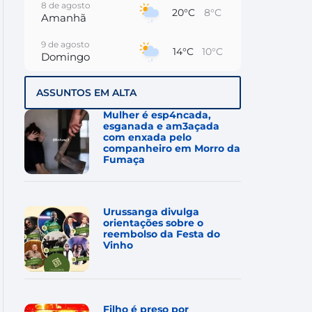
8 de agosto
20°C
8°C
Amanhã
9 de agosto
14°C
10°C
Domingo
10 de agosto
15°C
8°C
ASSUNTOS EM ALTA
Segunda-Feira
Mulher é esp4ncada,
11 de agosto
esganada e am3açada
12°C
9°C
Terça-Feira
com enxada pelo
companheiro em Morro da
Fumaça
12 de agosto
14°C
10°C
Quarta-Feira
13 de agosto
17°C
11°C
Urussanga divulga
Quinta-Feira
orientações sobre o
reembolso da Festa do
Vinho
Filho é preso por