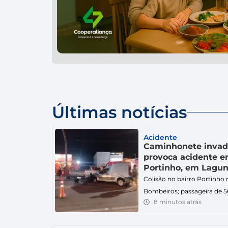
Últimas notícias
Acidente
Caminhonete invade
provoca acidente en
Portinho, em Lagu
Colisão no bairro Portinho
Bombeiros; passageira de 56
8 minutos atrás
após relatar dores e tontur
automóveis mobilizou equ
Militar na noite deste domin