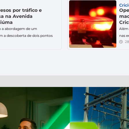
Sider
Cric
rtinho, em Laguna. De acordo
local
sos por tráfico e
Ope
sa na Avenida
mac
ciúma
Cri
m a abordagem de um
Além 
m a descoberta de dois pontos
nas e
28
drogas na cidade. Dois homens
A ope
or tráfico de drogas e
Crici
a tarde deste domingo (2), em
grama
 início na Avenida Centenário,
de pr
abordaram […]
Segun