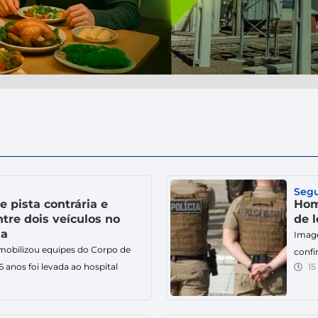
Seg
 pista contrária e
Hom
tre dois veículos no
de 
na
Image
 mobilizou equipes do Corpo de
confi
 anos foi levada ao hospital
15
flagr
a. Uma colisão entre dois
manh
ipes do Corpo de Bombeiros
marge
go (2), na Avenida Calistrato