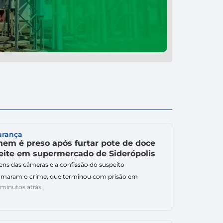
urança
em é preso após furtar pote de doce
leite em supermercado de Siderópolis
ns das câmeras e a confissão do suspeito
rmaram o crime, que terminou com prisão em
 minutos atrás
ante. Um homem foi preso em flagrante por furto na
ã deste domingo (2) no supermercado MM Rosso, às
ns da SC-446, no bairro Vila Esperança, em