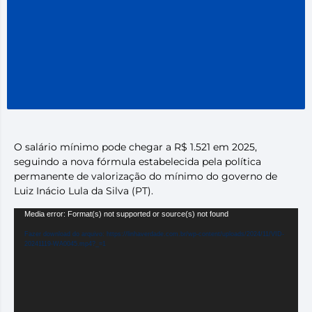
O salário mínimo pode chegar a R$ 1.521 em 2025,
seguindo a nova fórmula estabelecida pela política
permanente de valorização do mínimo do governo de
Luiz Inácio Lula da Silva (PT).
Tocador
Media error: Format(s) not supported or source(s) not found
de
Fazer download do arquivo: https://linhaverdade.com.br/wp-content/uploads/2024/11/VID-
vídeo
20241119-WA0045.mp4?_=1