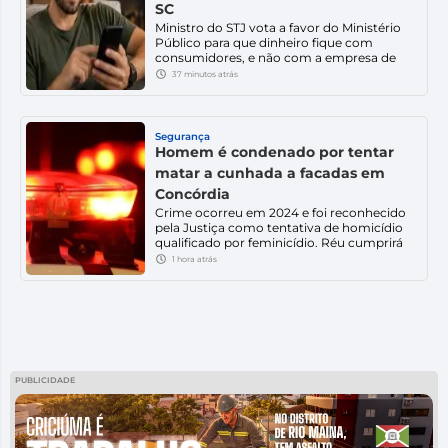
SC
Ministro do STJ vota a favor do Ministério
Público para que dinheiro fique com
consumidores, e não com a empresa de
telefonia. Julgamento foi suspenso por
37 minutos atrás
pedido de vista. Uma decisão do Superior
Tribunal de Justiça (STJ) pode garantir a
devolução de mais de R$ 323 milhões
cobrados indevidamente de
Segurança
consumidores catarinenses pela Oi. O […]
Homem é condenado por tentar
matar a cunhada a facadas em
Concórdia
Crime ocorreu em 2024 e foi reconhecido
pela Justiça como tentativa de homicídio
qualificado por feminicídio. Réu cumprirá
pena em regime semiaberto. Um homem
1 hora atrás
foi condenado a quatro anos de reclusão
em regime semiaberto por tentar matar a
própria cunhada a facadas, em Concórdia,
no Oeste de Santa Catarina. A decisão foi
proferida pelo Tribunal […]
PUBLICIDADE