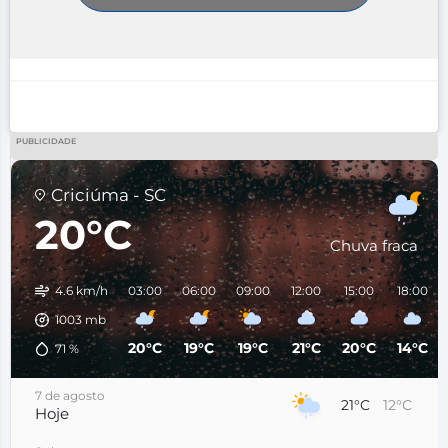
PUBLICIDADE
Criciúma - SC
20°C
Chuva fraca
4.6 km/h
03:00
06:00
09:00
12:00
15:00
18:00
1003
mb
20°C
19°C
19°C
21°C
20°C
14°C
71
%
7 de agosto
21°C
12°C
Hoje