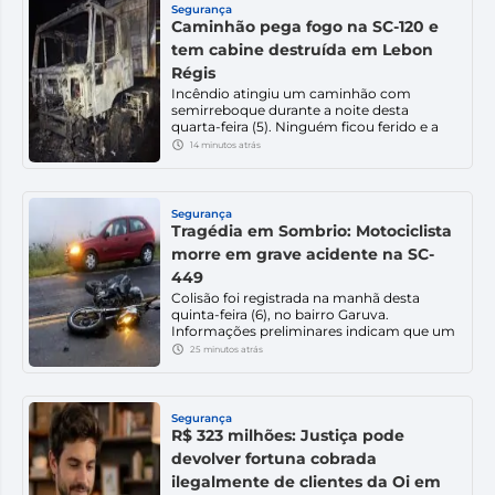
Segurança
Caminhão pega fogo na SC-120 e
tem cabine destruída em Lebon
Régis
Incêndio atingiu um caminhão com
semirreboque durante a noite desta
quarta-feira (5). Ninguém ficou ferido e a
causa ainda é desconhecida. Um
14 minutos atrás
caminhão foi destruído por um incêndio
na noite desta quarta-feira (5), na SC-120,
em Lebon Régis, no Meio-Oeste de Santa
Catarina. A ocorrência foi registrada por
Segurança
volta das 19h, no km 182 da […]
Tragédia em Sombrio: Motociclista
morre em grave acidente na SC-
449
Colisão foi registrada na manhã desta
quinta-feira (6), no bairro Garuva.
Informações preliminares indicam que um
carro tentou uma ultrapassagem e atingiu
25 minutos atrás
a motocicleta. Um grave acidente de
trânsito resultou na morte de um
motociclista na manhã desta quinta-feira
(6), na SC-449, no bairro Garuva, em
Segurança
Sombrio. De acordo com as primeiras
R$ 323 milhões: Justiça pode
informações apuradas pela […]
devolver fortuna cobrada
ilegalmente de clientes da Oi em