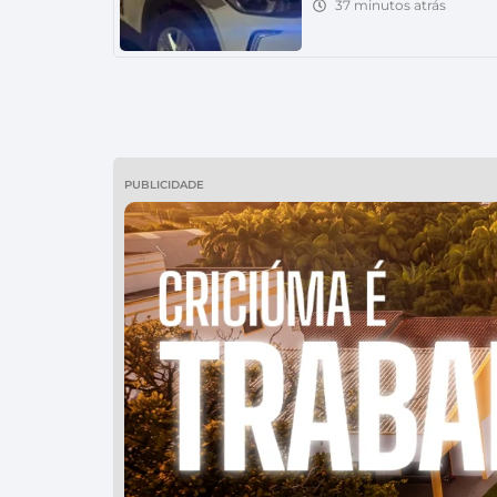
37 minutos atrás
uma residência. Um homem 
tráfico de drogas na tarde de
Pedreiras, em Balneário Rin
por volta das 16h43 e resul
dinheiro […]
PUBLICIDADE