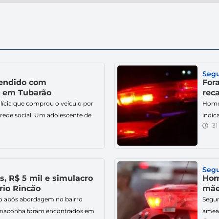
Seg
eendido com
For
a em Tubarão
rec
olícia que comprou o veículo por
Homem
 rede social. Um adolescente de
indic
31
receptação após ser flagrado
homem
gistro de furto na noite desta
prisi
o Passagem, em Tubarão. Segundo a
desta
volta
Seg
, R$ 5 mil e simulacro
Hom
rio Rincão
mãe
co após abordagem no bairro
Segun
 e maconha foram encontrados em
ameaç