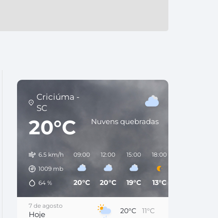
Criciúma -
SC
20°C
Nuvens quebradas
6.5 km/h
09:00
12:00
15:00
18:00
21:00
00:0
1009
mb
20°C
20°C
19°C
13°C
12°C
11°C
64
%
7 de agosto
20°C
11°C
Hoje