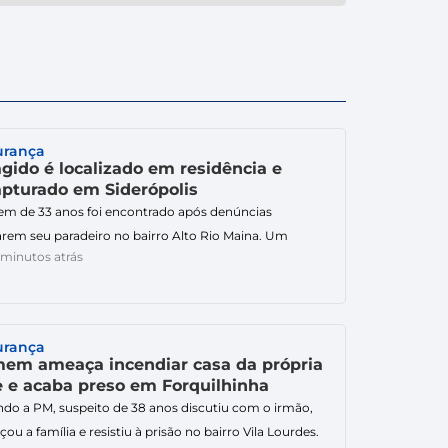
urança
agido é localizado em residência e
apturado em Siderópolis
 de 33 anos foi encontrado após denúncias
arem seu paradeiro no bairro Alto Rio Maina. Um
 minutos atrás
 de 33 anos, que estava foragido do sistema
onal, foi recapturado pela Polícia Militar (PM) na tarde
 quinta-feira (6), em Siderópolis. A ação ocorreu por
 das 14h12, na Estrada Geral, no bairro Alto Rio Maina. […]
urança
em ameaça incendiar casa da própria
 e acaba preso em Forquilhinha
do a PM, suspeito de 38 anos discutiu com o irmão,
ou a família e resistiu à prisão no bairro Vila Lourdes.