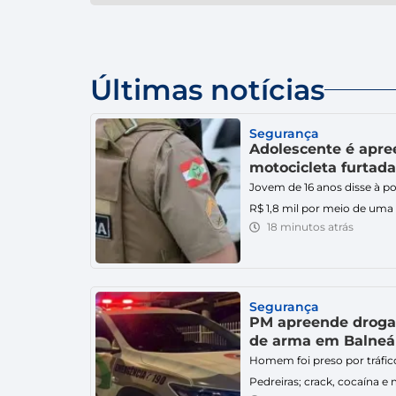
Últimas notícias
Segurança
Adolescente é apr
motocicleta furtad
Jovem de 16 anos disse à p
R$ 1,8 mil por meio de uma
18 minutos atrás
16 anos foi apreendido por 
com uma motocicleta com re
quinta-feira (6), no bairr
Polícia Militar (PM), […]
Segurança
PM apreende drogas
de arma em Balneá
Homem foi preso por tráfi
Pedreiras; crack, cocaína