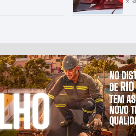
42
foi preso em flagrante por
Um ho
sta quinta-feira (6), no bairro
casa 
cão. A ocorrência foi registrada
feira
tou na apreensão de drogas,
volta