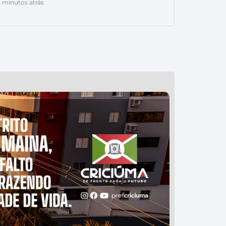
 minutos atrás
mem de 38 anos foi preso após ameaçar incendiar a
da própria mãe, de 61 anos, na manhã desta quinta-
 (6), em Forquilhinha. A ocorrência foi registrada por
 das 10h50, […]