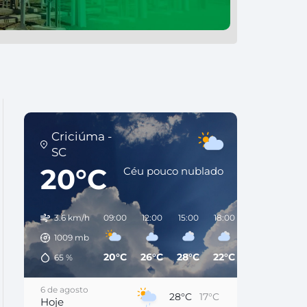
Criciúma -
SC
20°C
Céu pouco nublado
3.6 km/h
09:00
12:00
15:00
18:00
21:00
00:0
1009
mb
20°C
26°C
28°C
22°C
22°C
22°
65
%
6 de agosto
28°C
17°C
Hoje