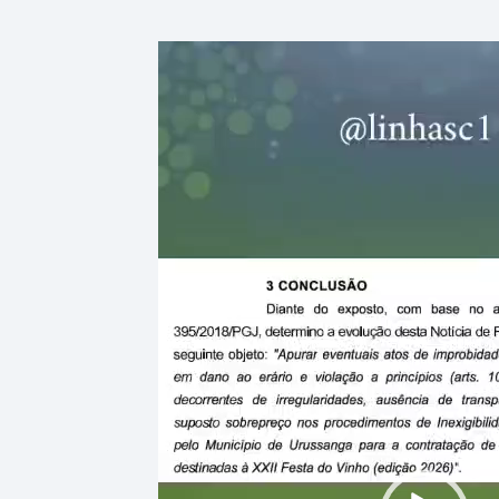
Tocador
de
vídeo