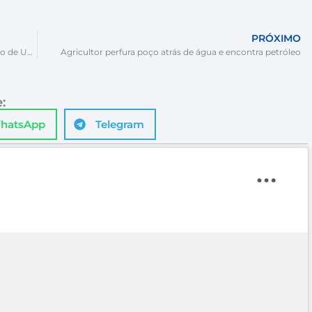
PRÓXIMO
Superlotação no São José preocupa e hospital pede uso de UBS e UPAs
Agricultor perfura poço atrás de água e encontra petróleo
:
hatsApp
Telegram