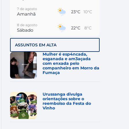
7 de agosto
23°C
10°C
Amanhã
8 de agosto
22°C
8°C
Sábado
9 de agosto
15°C
11°C
ASSUNTOS EM ALTA
Domingo
Mulher é esp4ncada,
10 de agosto
esganada e am3açada
14°C
9°C
Segunda-Feira
com enxada pelo
companheiro em Morro da
Fumaça
11 de agosto
15°C
7°C
Terça-Feira
12 de agosto
13°C
9°C
Urussanga divulga
Quarta-Feira
orientações sobre o
reembolso da Festa do
Vinho